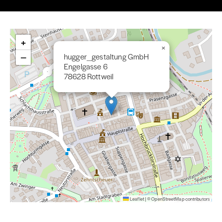
+
×
−
hugger_gestaltung GmbH
Engelgasse 6
78628 Rottweil
Leaflet
|
©
OpenStreetMap
contributors